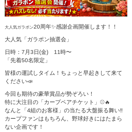
20周年✨感謝企画開催します！！
大人気ガラポン
大人気「ガラポン抽選会」
日時：7月3日(金) 11時〜
「先着50名限定」
皆様の運試しタイム！ちょっと早起きして来て
ください📣
今回も期待の豪華賞品が勢ぞろい！
特に大注目の「カープペアチケット」⚾️🔥
なんと「4組のお客様」の当たる大盤振る舞い‼️
カープファンはもちろん、野球好きにはたまら
ない企画です！