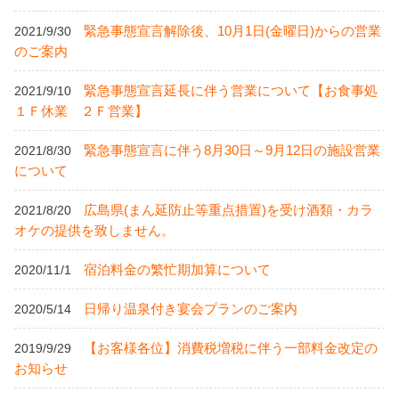
緊急事態宣言解除後、10月1日(金曜日)からの営業
2021/9/30
のご案内
緊急事態宣言延長に伴う営業について【お食事処
2021/9/10
１Ｆ休業 ２Ｆ営業】
緊急事態宣言に伴う8月30日～9月12日の施設営業
2021/8/30
について
広島県(まん延防止等重点措置)を受け酒類・カラ
2021/8/20
オケの提供を致しません。
宿泊料金の繁忙期加算について
2020/11/1
日帰り温泉付き宴会プランのご案内
2020/5/14
【お客様各位】消費税増税に伴う一部料金改定の
2019/9/29
お知らせ