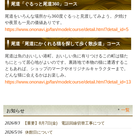
尾道「ぐるっと尾道360」コース
尾道をいろんな場所から360度ぐるっと見渡してみよう。夕焼け
や夜景も一見の価値ありです。
https://www.ononavi.jp/fan/modelcourse/detail.html?detail_id=5
尾道「尾道にかくれる猫を探して歩く散歩道」コース
尾道は魚のおいしい港町。おいしい魚に有りつけるこの町は猫た
ちにとって居心地がよいのです。裏路地で本物の猫に遭遇するこ
ともあれば、ショップのマークやオリジナルキャラクターまで。
どんな猫に会えるかはお楽しみ。
https://www.ononavi.jp/fan/modelcourse/detail.html?detail_id=13
一覧
お知らせ
2026/8/3
【重要】8月7日(金) 電話回線切替工事につて
2026/5/16
休館日について