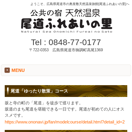
ようこそ、広島県尾道市の奥座敷天然温泉旅館[尾道ふれあいの里]へ
Tel :
0848-77-0177
〒722-0353 広島県尾道市御調町高尾1369
MENU
尾道「ゆったり散策」コース
坂と寺の町の「尾道」を徒歩で巡ります。
坂道のまち尾道を堪能できる一日です。尾道が初めての人にオス
スメです。
https://www.ononavi.jp/fan/modelcourse/detail.html?detail_id=2