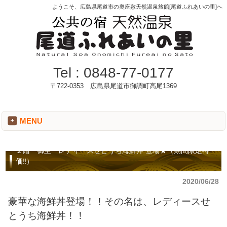
ようこそ、広島県尾道市の奥座敷天然温泉旅館[尾道ふれあいの里]へ
Tel :
0848-77-0177
〒722-0353 広島県尾道市御調町高尾1369
MENU
２階 御里 レディースせとうち海鮮丼 登場★（期間限定特
価‼）
2020/06/28
豪華な海鮮丼登場！！その名は、レディースせ
とうち海鮮丼！！